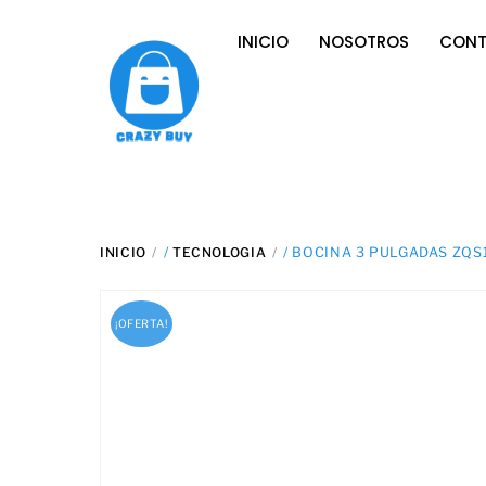
Skip
INICIO
NOSOTROS
CON
to
content
INICIO
/
TECNOLOGIA
/ BOCINA 3 PULGADAS ZQS
¡OFERTA!