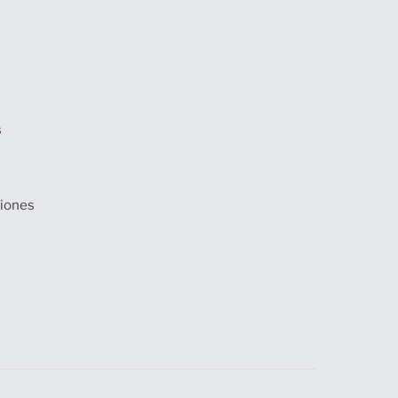
s
iones