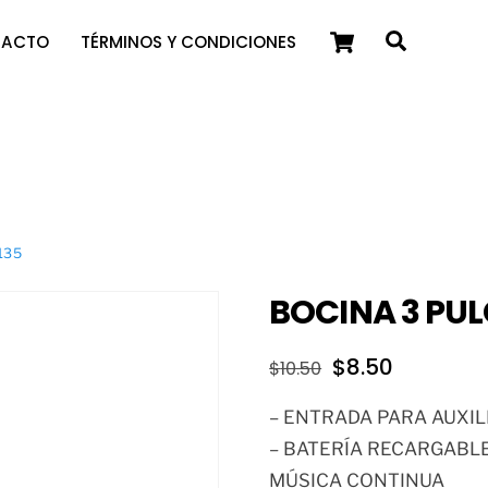
Cart
Search
TACTO
TÉRMINOS Y CONDICIONES
135
BOCINA 3 PU
El
El
$
8.50
$
10.50
precio
precio
– ENTRADA PARA AUXIL
original
actual
– BATERÍA RECARGABLE
era:
es:
MÚSICA CONTINUA