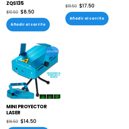
ZQS135
El
El
$
17.50
$
19.50
El
El
$
8.50
precio
precio
$
10.50
precio
precio
Añadir al carrito
original
actual
Añadir al carrito
original
actual
era:
es:
era:
es:
$19.50.
$17.50.
$10.50.
$8.50.
¡OFERTA!
MINI PROYECTOR
LASER
El
El
$
14.50
$
16.50
precio
precio