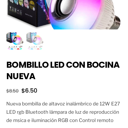
BOMBILLO LED CON BOCINA
NUEVA
El
El
$
6.50
$
8.50
precio
precio
Nueva bombilla de altavoz inalámbrico de 12W E27
original
actual
LED rgb Bluetooth lámpara de luz de reproducción
era:
es:
de msica e iluminación RGB con Control remoto
$8.50.
$6.50.