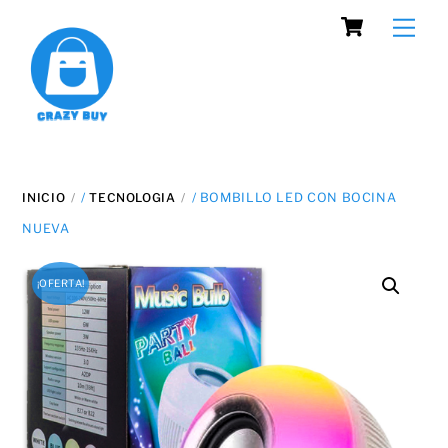
Cart
Skip
Men
to
content
INICIO
/
TECNOLOGIA
/ BOMBILLO LED CON BOCINA
NUEVA
¡OFERTA!