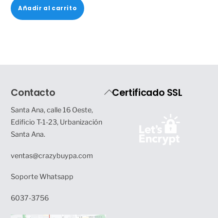
Añadir al carrito
original
actual
era:
es:
$16.50.
$14.50.
Back
Contacto
Certificado SSL
To
Santa Ana, calle 16 Oeste,
Top
Edificio T-1-23, Urbanización
Santa Ana.
ventas@crazybuypa.com
Soporte Whatsapp
6037-3756