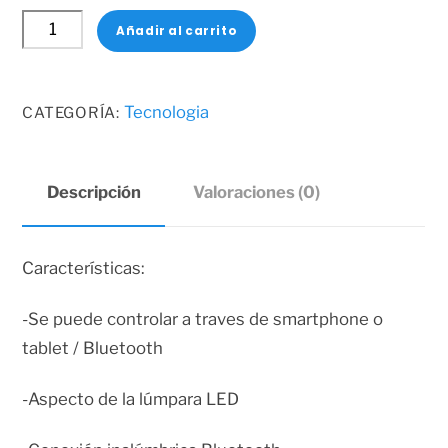
BOMBILLO
Añadir al carrito
LED
CON
BOCINA
Tecnologia
CATEGORÍA:
NUEVA
cantidad
Descripción
Valoraciones (0)
Características:
-Se puede controlar a traves de smartphone o
tablet / Bluetooth
-Aspecto de la lúmpara LED