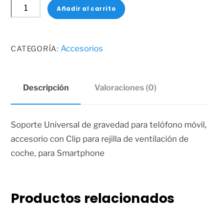
Soporte
original
actual
Añadir al carrito
ventiladores
era:
es:
de
$3.00.
$1.00.
auto
Accesorios
CATEGORÍA:
cantidad
Descripción
Valoraciones (0)
Soporte Universal de gravedad para telófono móvil,
accesorio con Clip para rejilla de ventilación de
coche, para Smartphone
Productos relacionados