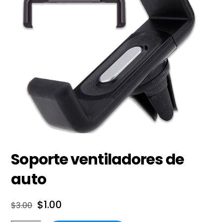
Soporte ventiladores de
auto
El
El
$
1.00
$
3.00
precio
precio