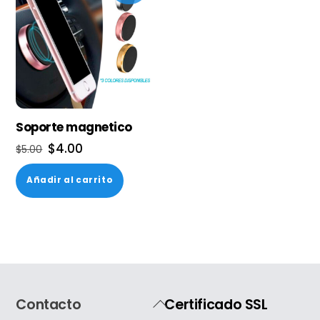
Soporte magnetico
El
El
$
4.00
$
5.00
precio
precio
Añadir al carrito
original
actual
era:
es:
$5.00.
$4.00.
Back
Contacto
Certificado SSL
To