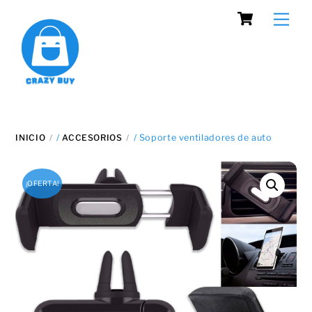
Cart
Skip
Men
to
content
INICIO
/
ACCESORIOS
/ Soporte ventiladores de auto
¡OFERTA!