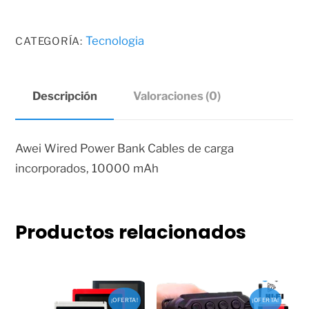
era:
es:
10000
$18.50.
$16.50.
cantidad
Tecnologia
CATEGORÍA:
Descripción
Valoraciones (0)
Awei Wired Power Bank Cables de carga
incorporados, 10000 mAh
Productos relacionados
¡OFERTA!
¡OFERTA!