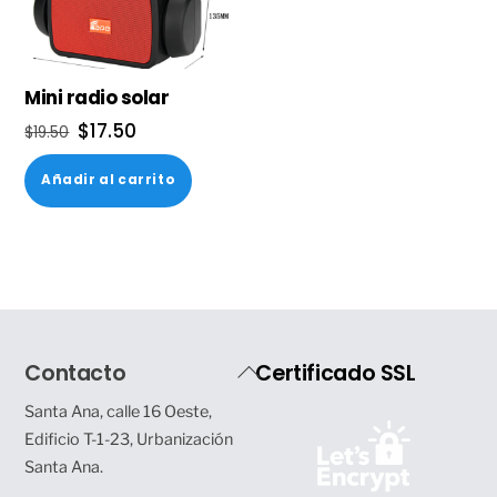
Mini radio solar
El
El
$
17.50
$
19.50
precio
precio
Añadir al carrito
original
actual
era:
es:
$19.50.
$17.50.
Back
Contacto
Certificado SSL
To
Santa Ana, calle 16 Oeste,
Top
Edificio T-1-23, Urbanización
Santa Ana.