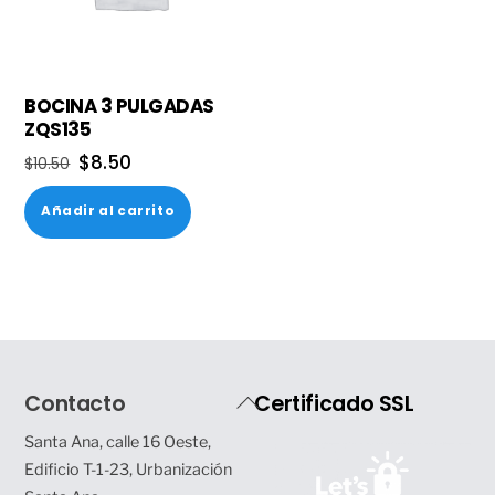
BOCINA 3 PULGADAS
ZQS135
El
El
$
8.50
$
10.50
precio
precio
Añadir al carrito
original
actual
era:
es:
$10.50.
$8.50.
Back
Contacto
Certificado SSL
To
Santa Ana, calle 16 Oeste,
Top
Edificio T-1-23, Urbanización