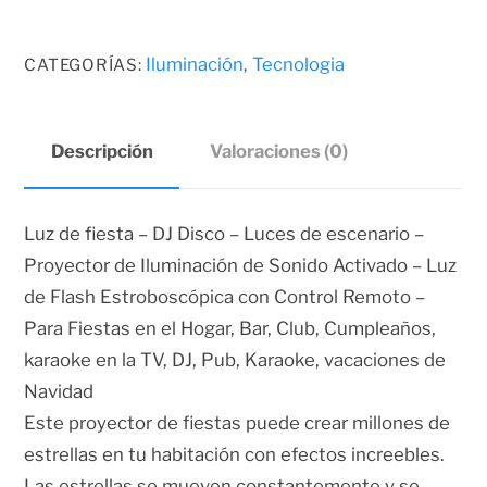
era:
es:
LASER
$16.50.
$14.50.
cantidad
Iluminación
Tecnologia
CATEGORÍAS:
,
Descripción
Valoraciones (0)
Luz de fiesta – DJ Disco – Luces de escenario –
Proyector de Iluminación de Sonido Activado – Luz
de Flash Estroboscópica con Control Remoto –
Para Fiestas en el Hogar, Bar, Club, Cumpleaños,
karaoke en la TV, DJ, Pub, Karaoke, vacaciones de
Navidad
Este proyector de fiestas puede crear millones de
estrellas en tu habitación con efectos increebles.
Las estrellas se mueven constantemente y se