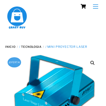
Cart
Skip
Men
to
content
INICIO
/
TECNOLOGIA
/ MINI PROYECTOR LASER
¡OFERTA!