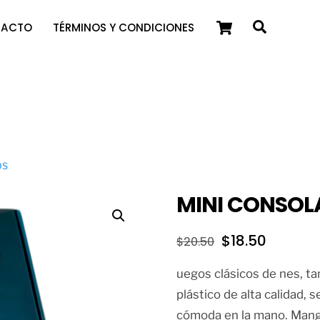
Cart
Search
TACTO
TÉRMINOS Y CONDICIONES
OS
MINI CONSOL
El
El
$
18.50
$
20.50
precio
precio
uegos clásicos de nes, ta
original
actual
plástico de alta calidad, 
era:
es:
cómoda en la mano. Mango