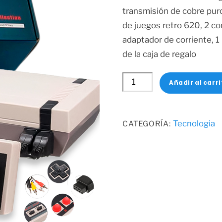
$20.50.
$18.50.
transmisión de cobre pur
de juegos retro 620, 2 co
adaptador de corriente, 1
de la caja de regalo
MINI
Añadir al carri
CONSOLA
620
JUEGOS
Tecnologia
CATEGORÍA:
cantidad