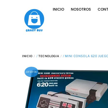
Skip
INICIO
NOSOTROS
CON
to
content
INICIO
/
TECNOLOGIA
/ MINI CONSOLA 620 JUEG
¡OFERTA!