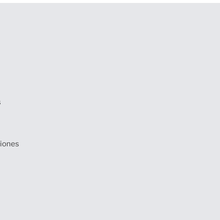
s
iones