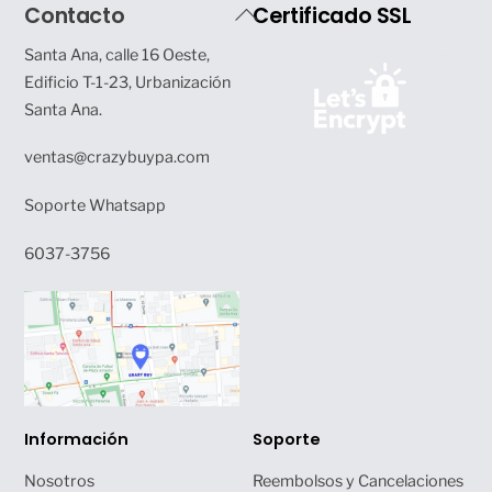
Back
Contacto
Certificado SSL
To
Santa Ana, calle 16 Oeste,
Top
Edificio T-1-23, Urbanización
Santa Ana.
ventas@crazybuypa.com
Soporte Whatsapp
6037-3756
Información
Soporte
Nosotros
Reembolsos y Cancelaciones