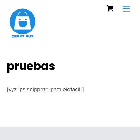
Cart
Skip
Men
to
content
pruebas
[xyz-ips snippet=»paguelofacil»]